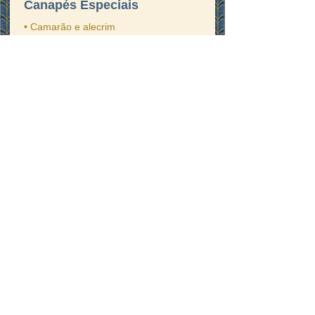
Canapés Especiais
• Camarão e alecrim
• Salmão
R$ 440,00
Tarteletes Frias
• Salpicão de frango
• Tropical (peito de peru, abacaxi, uva
passas e milho verde)
R$ 230,00