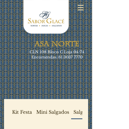
ASA NORTE
CLN 108 Bloco C Loja 04/74
Encomendas:
61 3037 7770
Kit Festa
Mini Salgados
Salgados Frios