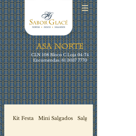
ASA NORTE
CLN 108 Bloco C Loja 04/74
Encomendas:
61 3037 7770
Kit Festa
Mini Salgados
Salgados Frios