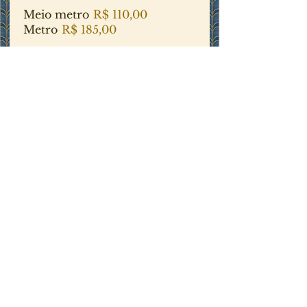
Meio metro
R$ 110,00
Metro
R$ 185,00
Tábuas
• Tábua de frios (salaminho, presunto,
peito de peru e copa)
• Tábua de queijos (muçarela, queijo
branco, queijo prato, provolone e
gorgonzola)
• Tábua de frios e queijos (muçarela,
queijo branco, provolone, presunto,