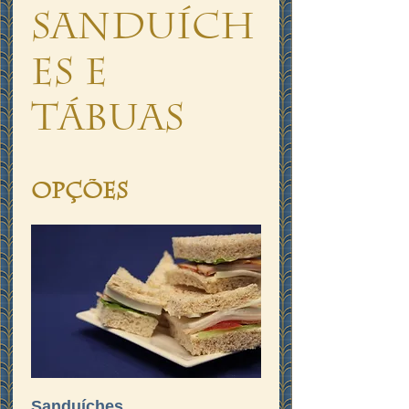
Sanduích
es e
Tábuas
Opções
Sanduíches