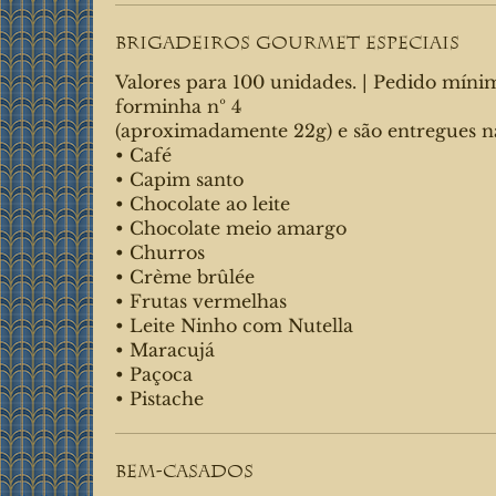
Brigadeiros Gourmet Especiais
Valores para 100 unidades. | Pedido míni
forminha nº 4
(aproximadamente 22g) e são entregues na forminha 4 pétalas.
• Café
• Capim santo
• Chocolate ao leite
• Chocolate meio amargo
• Churros
• Crème brûlée
• Frutas vermelhas
• Leite Ninho com Nutella
• Maracujá
• Paçoca
• Pistache
Bem-casados