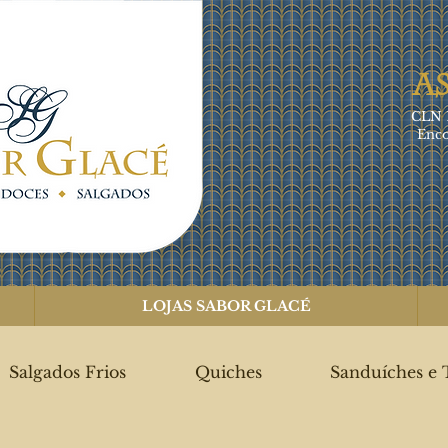
A
CLN 1
Enco
LOJAS SABOR GLACÉ
Salgados Frios
Quiches
Sanduíches e 