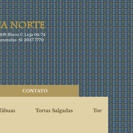
SA NORTE
08 Bloco C Loja 04/74
mendas: 61 3037 7770
CONTATO
Tábuas
Tortas Salgadas
Tortas Doces