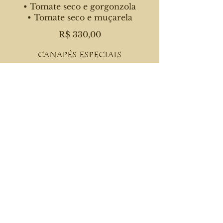
• Tomate seco e gorgonzola
• Tomate seco e muçarela
R$ 330,00
Canapés Especiais
• Camarão e alecrim
• Salmão
R$ 440,00
Tarteletes Frias
• Salpicão de frango
• Tropical (peito de peru, abacaxi,
uva passas e milho verde)
R$ 230,00