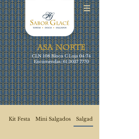
ASA NORTE
CLN 108 Bloco C Loja 04/74
Encomendas:
61 3037 7770
Kit Festa
Mini Salgados
Salgados Frios