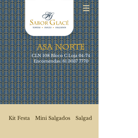
ASA NORTE
CLN 108 Bloco C Loja 04/74
Encomendas:
61 3037 7770
Kit Festa
Mini Salgados
Salgados Frios